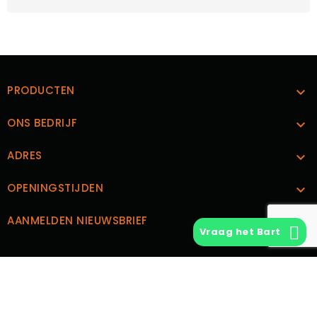
PRODUCTEN

ONS BEDRIJF

ADRES

OPENINGSTIJDEN

AANMELDEN NIEUWSBRIEF

Vraag het Bart
CUSTOM TEXT BLOCK
© 2026 - Vintage Vinyl | Ontwerp en Realisatie
Boks.