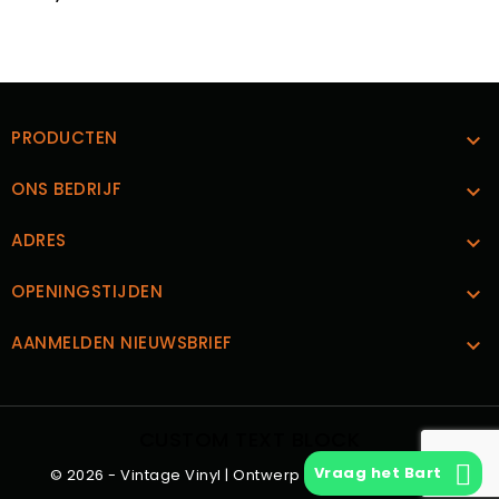
PRODUCTEN

ONS BEDRIJF

ADRES

OPENINGSTIJDEN

AANMELDEN NIEUWSBRIEF

CUSTOM TEXT BLOCK
Vraag het Bart
© 2026 - Vintage Vinyl | Ontwerp en Realisatie
Boks.