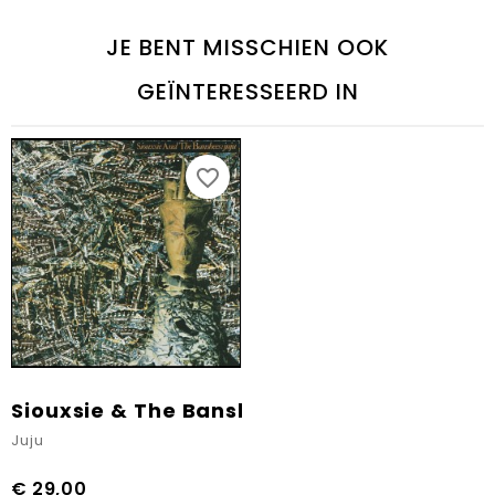
JE BENT MISSCHIEN OOK
GEÏNTERESSEERD IN
favorite_border
Siouxsie & The Banshees
Juju
€ 29,00
Prijs