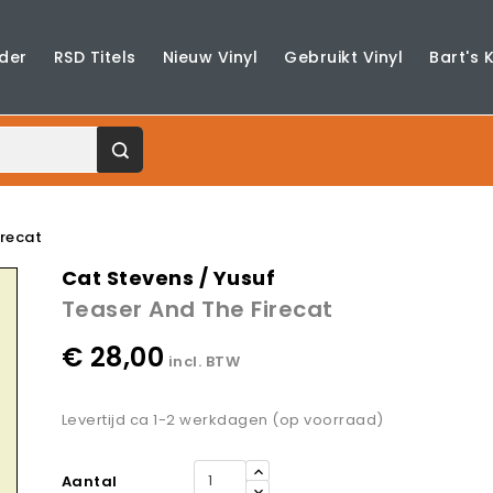
der
RSD Titels
Nieuw Vinyl
Gebruikt Vinyl
Bart's 
irecat
Cat Stevens / Yusuf
Teaser And The Firecat
€ 28,00
incl. BTW
Levertijd ca 1-2 werkdagen (op voorraad)
Aantal