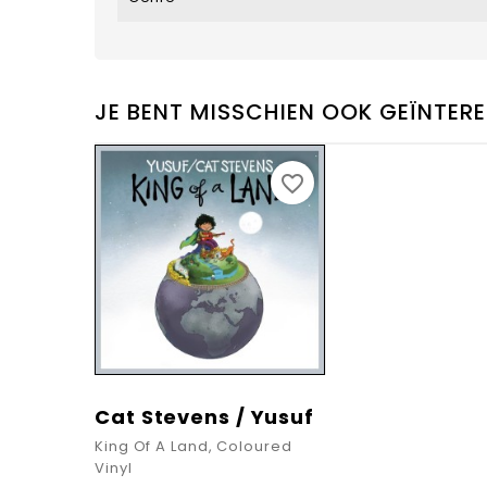
JE BENT MISSCHIEN OOK GEÏNTERE
favorite_border
Cat Stevens / Yusuf
King Of A Land, Coloured
Vinyl