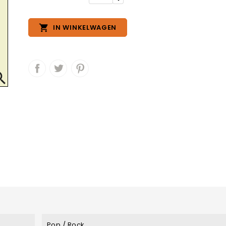

IN WINKELWAGEN

Pop / Rock