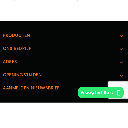
PRODUCTEN

ONS BEDRIJF

ADRES

OPENINGSTIJDEN

AANMELDEN NIEUWSBRIEF

Vraag het Bart
CUSTOM TEXT BLOCK
© 2026 - Vintage Vinyl | Ontwerp en Realisatie
Boks.