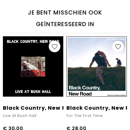
JE BENT MISSCHIEN OOK
GEÏNTERESSEERD IN
favorite_border
favorite_border
Black Country, New Road
Black Country, New 
Live At Bush Hall
For The First Time
€ 30,00
€ 28,00
Prijs
Prijs