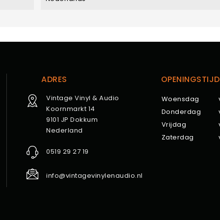
ADRES
OPENINGSTIJD
Vintage Vinyl & Audio
Woensdag
Koornmarkt 14
Donderdag
9101 JP Dokkum
Vrijdag
Nederland
Zaterdag
0519 29 27 19
info@vintagevinylenaudio.nl