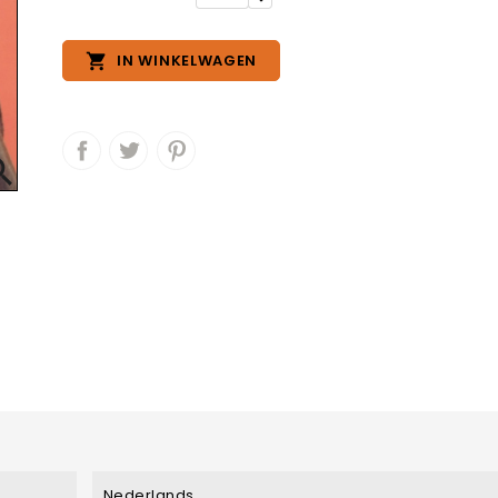

IN WINKELWAGEN

Nederlands