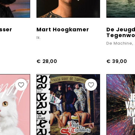
isser
Mart Hoogkamer
De Jeug
Tegenwo
Ik.
De Machine, 
€ 28,00
€ 39,00
favorite_border
favorite_border