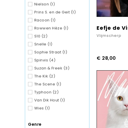
Nielson
(1)
Prins S. en de Geit
(1)
Racoon
(1)
Eefje de V
Rowwen Hèze
(1)
Vlijmscherp
S10
(2)
Snelle
(1)
Sophie Straat
(1)
€ 28,00
Spinvis
(4)
Suzan & Freek
(3)
The Kik
(2)
The Scene
(1)
Typhoon
(2)
Van Dik Hout
(1)
Wies
(1)
Genre