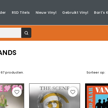
der
RSD Titels
Nieuw Vinyl
Gebruikt Vinyl
Bart's 
ANDS
n 67 producten.
Sorteer op:
favorite_border
favorite_border