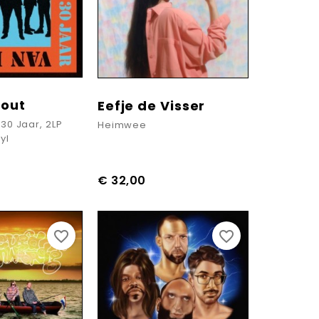
Hout
Eefje de Visser
 30 Jaar, 2LP
Heimwee
yl
€ 32,00
favorite_border
favorite_border