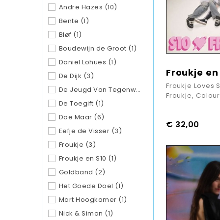
Andre Hazes
(10)
Bente
(1)
Bløf
(1)
Boudewijn de Groot
(1)
Daniel Lohues
(1)
Froukje en
De Dijk
(3)
Froukje Loves S
De Jeugd Van Tegenwoordig
(8)
Froukje, Colour
De Toegift
(1)
Doe Maar
(6)
€ 32,00
Eefje de Visser
(3)
Froukje
(3)
Froukje en S10
(1)
Goldband
(2)
Het Goede Doel
(1)
Mart Hoogkamer
(1)
Nick & Simon
(1)