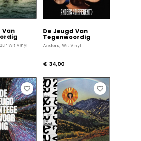
d Van
De Jeugd Van
ordig
Tegenwoordig
2LP Wit Vinyl
Anders, Wit Vinyl
€ 34,00
favorite_border
favorite_border