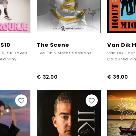
 S10
The Scene
Van Dik 
10, S10 Loves
Live On 2 Meter Sessions
Van Dik Hout
ed Vinyl
Coloured Vin
€ 32,00
€ 36,00
favorite_border
favorite_border