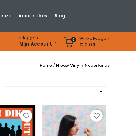
Keuze
Accessoires
Blog
Inloggen
Winkelwagen
0
Mijn Account
€ 0,00
Home
Nieuw Vinyl
Nederlands

favorite_border
favorite_border