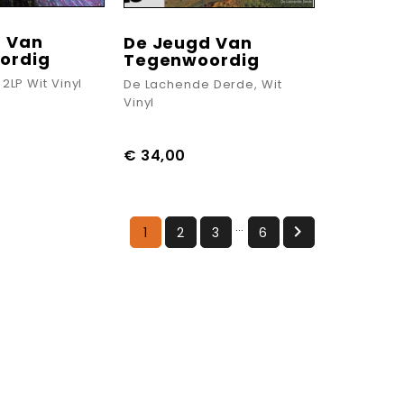
d Van
De Jeugd Van
ordig
Tegenwoordig
 2LP Wit Vinyl
De Lachende Derde, Wit
Vinyl
€ 34,00
…

1
2
3
6