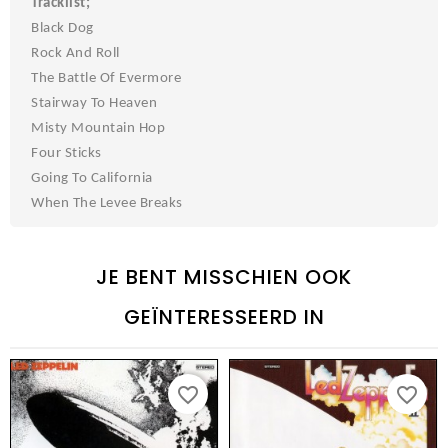
Tracklist;
Black Dog
Rock And Roll
The Battle Of Evermore
Stairway To Heaven
Misty Mountain Hop
Four Sticks
Going To California
When The Levee Breaks
JE BENT MISSCHIEN OOK
GEÏNTERESSEERD IN
favorite_border
favorite_border