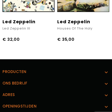
Led Zeppelin
Led Zeppelin
Led Zeppelin III
Houses Of The Holy
€ 32,00
€ 35,00
Prijs
Prijs
PRODUCTEN

ONS BEDRIJF

ADRES

OPENINGSTIJDEN
