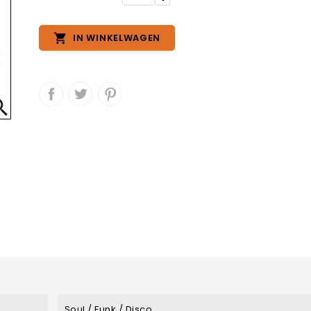

IN WINKELWAGEN

Soul / Funk / Disco