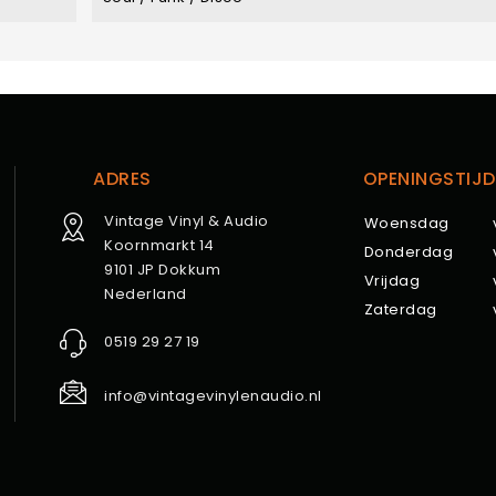
ADRES
OPENINGSTIJD
Vintage Vinyl & Audio
Woensdag
Koornmarkt 14
Donderdag
9101 JP Dokkum
Vrijdag
Nederland
Zaterdag
0519 29 27 19
info@vintagevinylenaudio.nl