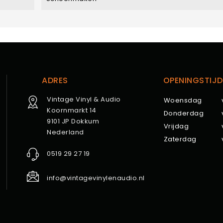
ADRES
OPENINGSTIJD
Vintage Vinyl & Audio
Woensdag
Koornmarkt 14
Donderdag
9101 JP Dokkum
Vrijdag
Nederland
Zaterdag
0519 29 27 19
info@vintagevinylenaudio.nl