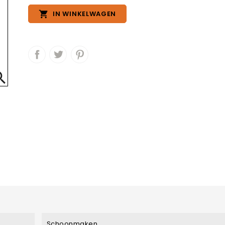

IN WINKELWAGEN

Schoonmaken