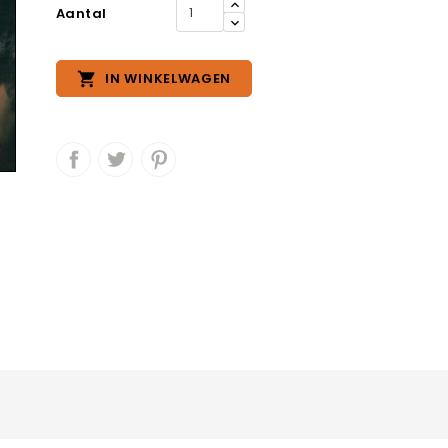
Aantal

IN WINKELWAGEN
