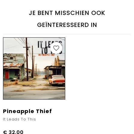
JE BENT MISSCHIEN OOK
GEÏNTERESSEERD IN
favorite_border
Pineapple Thief
It Leads To This
€ 32,00
Prijs