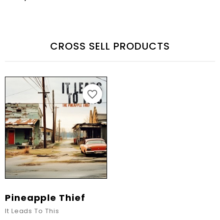
CROSS SELL PRODUCTS
favorite_border
Pineapple Thief
It Leads To This