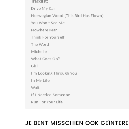
Tracklist;
Drive My Car
Norwegian Wood (This Bird Has Flown)
You Won't See Me
Nowhere Man
Think For Yourself
The Word
Michelle
What Goes On?
Girl
I'm Looking Through You
In My Life
Wait
If I Needed Someone
Run For Your Life
JE BENT MISSCHIEN OOK GEÏNTERE