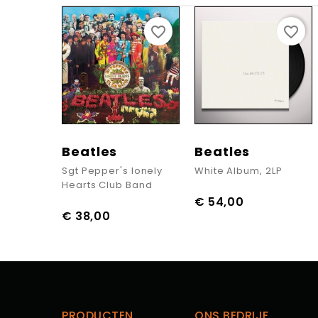
favorite_border
favorite_border
Beatles
Beatles
Sgt Pepper's lonely
White Album, 2LP
Hearts Club Band
€ 54,00
Prijs
€ 38,00
Prijs
PRODUCTEN
ONS BEDRIJF