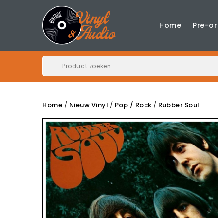
Home
Pre-or
Home
Nieuw Vinyl
Pop / Rock
Rubber Soul