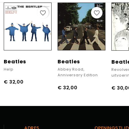
favorite_border
favorite_border
Beatles
Beatles
Beatl
Help
Abbey Road,
Revolve
Anniversary Edition
uitvoeri
€ 32,00
Prijs
€ 32,00
Prijs
€ 30,0
Prijs
ADRES
OPENINGSTIJD