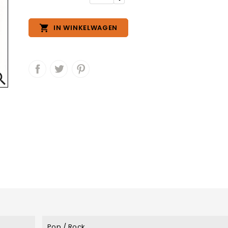

IN WINKELWAGEN

Pop / Rock