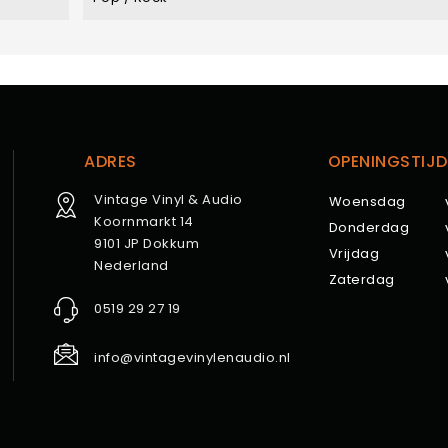
ADRES
OPENINGSTIJD
Vintage Vinyl & Audio
Woensdag
Koornmarkt 14
Donderdag
9101 JP Dokkum
Vrijdag
Nederland
Zaterdag
0519 29 27 19
info@vintagevinylenaudio.nl