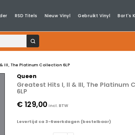
der
RSD Titels
Nieuw Vinyl
Gebruikt Vinyl
Bart's 
I & III, The Platinum Collection 6LP
Queen
Greatest Hits I, II & III, The Platinum 
6LP
€ 129,00
incl. BTW
Levertijd ca 3-6werkdagen (bestelbaar)