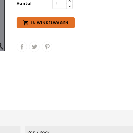
Aantal

IN WINKELWAGEN

Pop / Rock