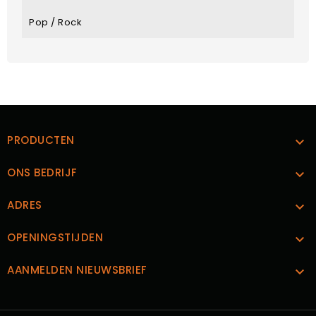
Pop / Rock
PRODUCTEN

ONS BEDRIJF

ADRES

OPENINGSTIJDEN

AANMELDEN NIEUWSBRIEF
