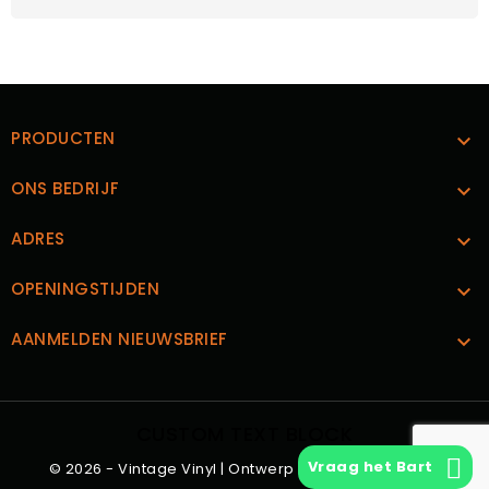
PRODUCTEN

ONS BEDRIJF

ADRES

OPENINGSTIJDEN

AANMELDEN NIEUWSBRIEF

CUSTOM TEXT BLOCK
Vraag het Bart
© 2026 - Vintage Vinyl | Ontwerp en Realisatie
Boks.