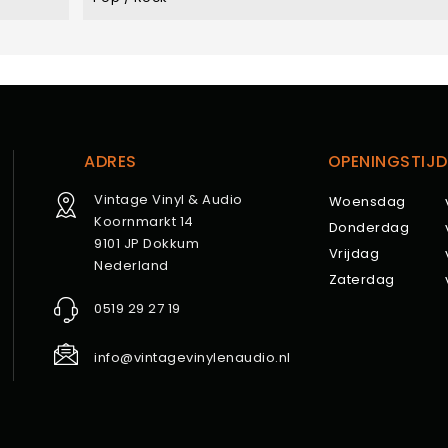
ADRES
OPENINGSTIJD
Vintage Vinyl & Audio
Woensdag
Koornmarkt 14
Donderdag
9101 JP Dokkum
Vrijdag
Nederland
Zaterdag
0519 29 27 19
info@vintagevinylenaudio.nl