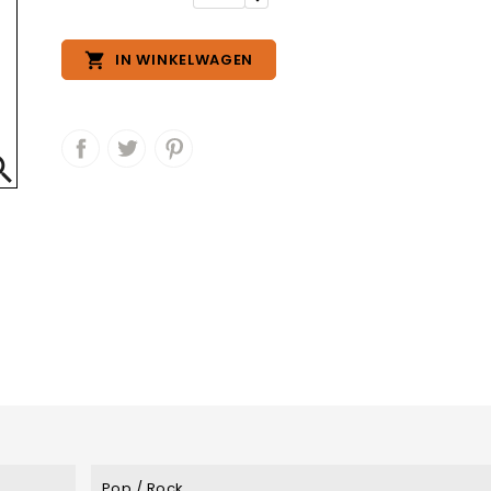

IN WINKELWAGEN

Pop / Rock