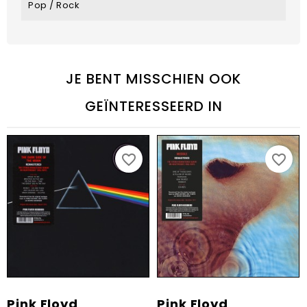
Pop / Rock
JE BENT MISSCHIEN OOK
GEÏNTERESSEERD IN
favorite_border
favorite_border
Pink Floyd
Pink Floyd