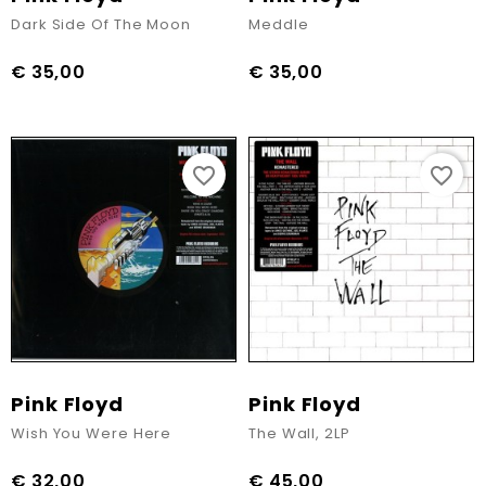
Dark Side Of The Moon
Meddle
€ 35,00
€ 35,00
Prijs
Prijs
favorite_border
favorite_border
Pink Floyd
Pink Floyd
Wish You Were Here
The Wall, 2LP
€ 32,00
€ 45,00
Prijs
Prijs