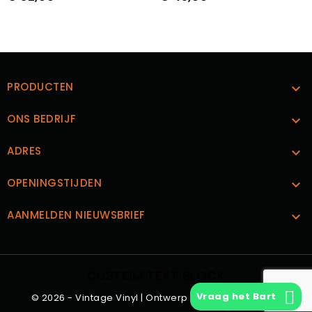
PRODUCTEN

ONS BEDRIJF

ADRES

OPENINGSTIJDEN

AANMELDEN NIEUWSBRIEF

CUSTOM TEXT BLOCK
Vraag het Bart
© 2026 - Vintage Vinyl | Ontwerp en Realisatie
Boks.