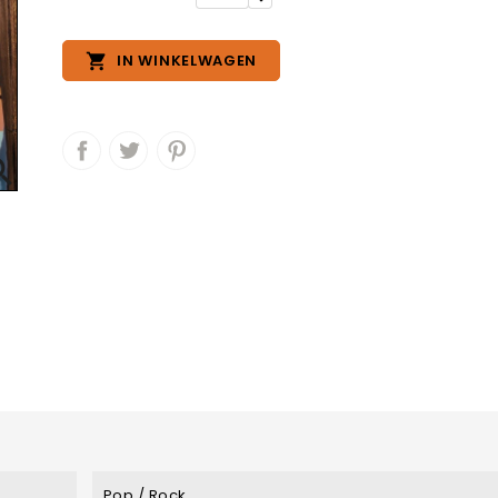

IN WINKELWAGEN

Pop / Rock