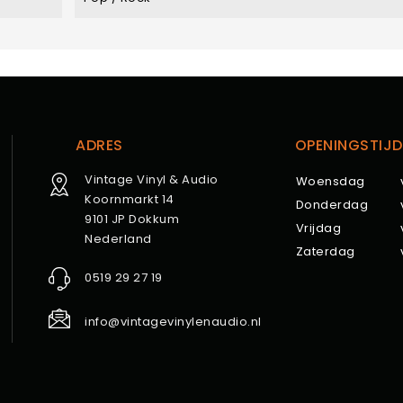
ADRES
OPENINGSTIJD
Vintage Vinyl & Audio
Woensdag
Koornmarkt 14
Donderdag
9101 JP Dokkum
Vrijdag
Nederland
Zaterdag
0519 29 27 19
info@vintagevinylenaudio.nl