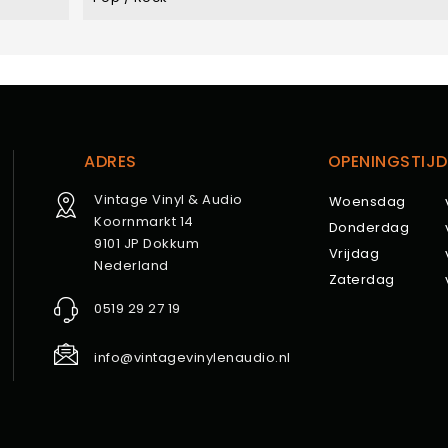
ADRES
OPENINGSTIJD
Vintage Vinyl & Audio
Woensdag
Koornmarkt 14
Donderdag
9101 JP Dokkum
Vrijdag
Nederland
Zaterdag
0519 29 27 19
info@vintagevinylenaudio.nl