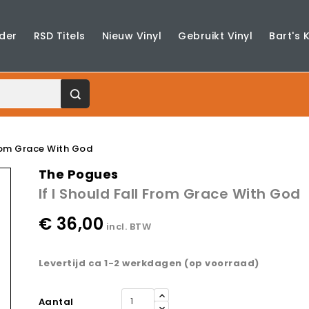
der
RSD Titels
Nieuw Vinyl
Gebruikt Vinyl
Bart's 
From Grace With God
The Pogues
If I Should Fall From Grace With God
€ 36,00
incl. BTW
Levertijd ca 1-2 werkdagen (op voorraad)
Aantal