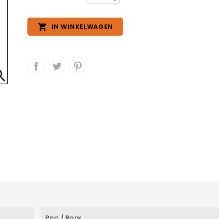

IN WINKELWAGEN

Pop / Rock