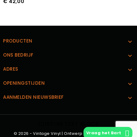
€ 42,00
Prijs
PRODUCTEN

ONS BEDRIJF

ADRES

OPENINGSTIJDEN

AANMELDEN NIEUWSBRIEF

CUSTOM TEXT BLOCK
Vraag het Bart
© 2026 - Vintage Vinyl | Ontwerp en Realisatie
Boks.