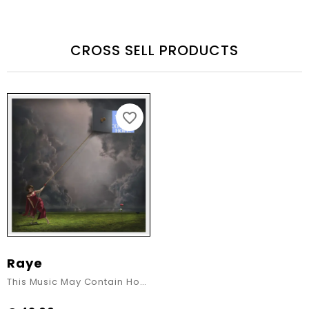
CROSS SELL PRODUCTS
favorite_border
Raye
This Music May Contain Hope, 2LP Limited Yellow