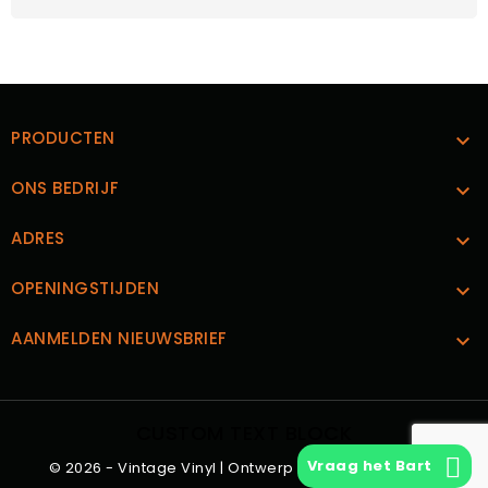
PRODUCTEN

ONS BEDRIJF

ADRES

OPENINGSTIJDEN

AANMELDEN NIEUWSBRIEF

CUSTOM TEXT BLOCK
Vraag het Bart
© 2026 - Vintage Vinyl | Ontwerp en Realisatie
Boks.