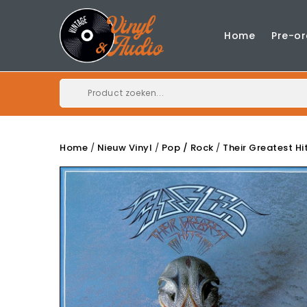
Home
Pre-or
Home
Nieuw Vinyl
Pop / Rock
Their Greatest Hi