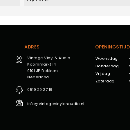
ADRES
OPENINGSTIJD
Vintage Vinyl & Audio
Woensdag
Koornmarkt 14
Donderdag
9101 JP Dokkum
Vrijdag
Nederland
Zaterdag
0519 29 27 19
info@vintagevinylenaudio.nl