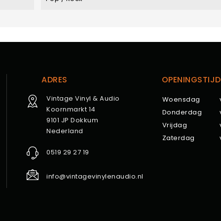
ADRES
OPENINGSTIJD
Vintage Vinyl & Audio
Woensdag
Koornmarkt 14
Donderdag
9101 JP Dokkum
Vrijdag
Nederland
Zaterdag
0519 29 27 19
info@vintagevinylenaudio.nl