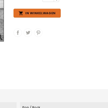

IN WINKELWAGEN

Pop / Rock