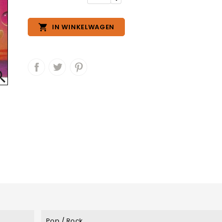

IN WINKELWAGEN

Pop / Rock