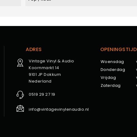
ADRES
OPENINGSTIJD
Vintage Vinyl & Audio
Woensdag
Koornmarkt 14
Donderdag
9101 JP Dokkum
Vrijdag
Nederland
Zaterdag
0519 29 27 19
info@vintagevinylenaudio.nl