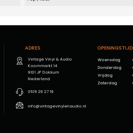
ADRES
OPENINGSTIJD
Vintage Vinyl & Audio
Woensdag
Koornmarkt 14
Donderdag
9101 JP Dokkum
Vrijdag
Nederland
Zaterdag
0519 29 27 19
info@vintagevinylenaudio.nl