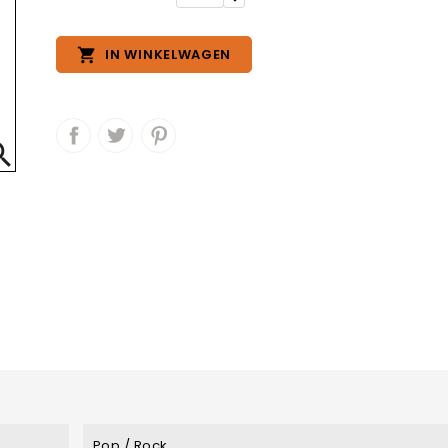

IN WINKELWAGEN

Pop / Rock