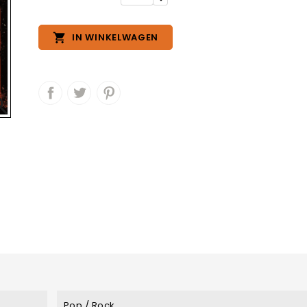

IN WINKELWAGEN

Pop / Rock