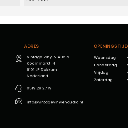
ADRES
OPENINGSTIJD
Vintage Vinyl & Audio
Woensdag
Koornmarkt 14
Donderdag
9101 JP Dokkum
Vrijdag
Nederland
Zaterdag
0519 29 27 19
info@vintagevinylenaudio.nl