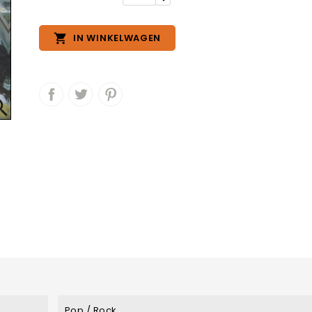

IN WINKELWAGEN

Pop / Rock