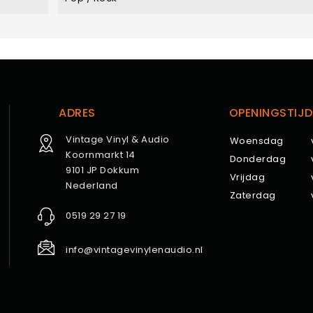
ADRES
OPENINGSTIJD
Vintage Vinyl & Audio
Woensdag
Koornmarkt 14
Donderdag
9101 JP Dokkum
Vrijdag
Nederland
Zaterdag
0519 29 27 19
info@vintagevinylenaudio.nl