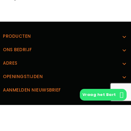
PRODUCTEN

ONS BEDRIJF

ADRES

OPENINGSTIJDEN

AANMELDEN NIEUWSBRIEF

Vraag het Bart
CUSTOM TEXT BLOCK
© 2026 - Vintage Vinyl | Ontwerp en Realisatie
Boks.