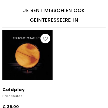
JE BENT MISSCHIEN OOK
GEÏNTERESSEERD IN
favorite_border
Coldplay
Parachutes
€ 35,00
Prijs