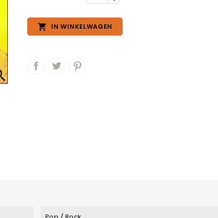

IN WINKELWAGEN

Pop / Rock