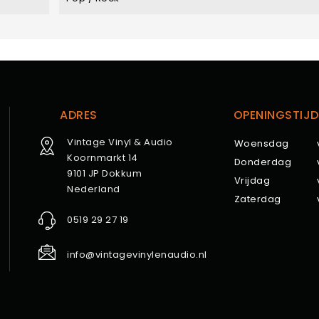
ADRES
OPENINGSTIJD
Vintage Vinyl & Audio
Woensdag
Koornmarkt 14
Donderdag
9101 JP Dokkum
Vrijdag
Nederland
Zaterdag
0519 29 27 19
info@vintagevinylenaudio.nl