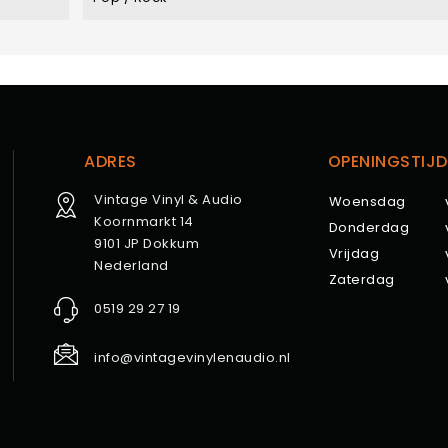
ADRES
OPENINGSTIJD
Vintage Vinyl & Audio
Woensdag
Koornmarkt 14
Donderdag
9101 JP Dokkum
Vrijdag
Nederland
Zaterdag
0519 29 27 19
info@vintagevinylenaudio.nl