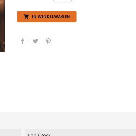

IN WINKELWAGEN

Pop / Rock