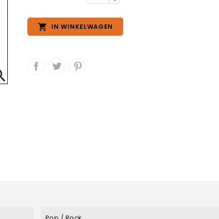

IN WINKELWAGEN

Pop / Rock