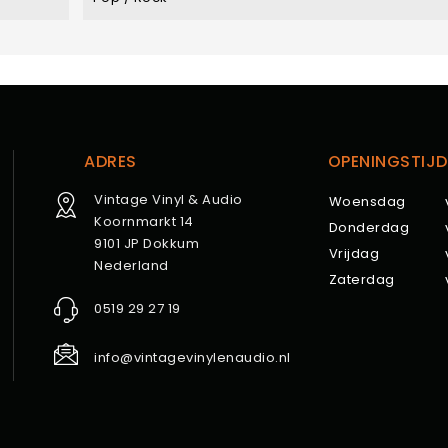
ADRES
OPENINGSTIJD
Vintage Vinyl & Audio
Woensdag
Koornmarkt 14
Donderdag
9101 JP Dokkum
Vrijdag
Nederland
Zaterdag
0519 29 27 19
info@vintagevinylenaudio.nl