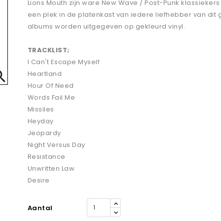
Lions Mouth zijn ware New Wave / Post-Punk klassiekers
een plek in de platenkast van iedere liefhebber van dit 
albums worden uitgegeven op gekleurd vinyl.
TRACKLIST;
I Can't Escape Myself

Heartland
Hour Of Need
Words Fail Me
Missiles
Heyday
Jeopardy
Night Versus Day
Resistance
Unwritten Law
Desire
Aantal