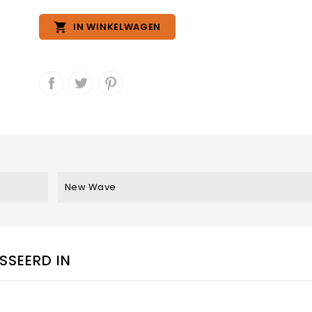

IN WINKELWAGEN
New Wave
SSEERD IN