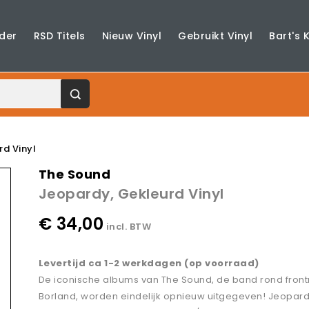
der
RSD Titels
Nieuw Vinyl
Gebruikt Vinyl
Bart's 
rd Vinyl
The Sound
Jeopardy, Gekleurd Vinyl
€ 34,00
incl. BTW
Levertijd ca 1-2 werkdagen (op voorraad)
De iconische albums van The Sound, de band rond fron
Borland, worden eindelijk opnieuw uitgegeven! Jeopar