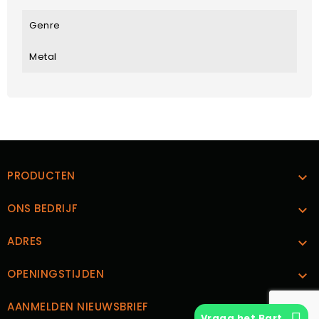
Genre
Metal
PRODUCTEN

ONS BEDRIJF

ADRES

OPENINGSTIJDEN

AANMELDEN NIEUWSBRIEF

Vraag het Bart