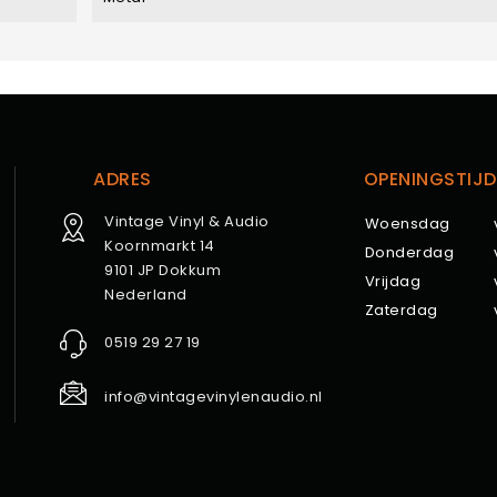
ADRES
OPENINGSTIJD
Vintage Vinyl & Audio
Woensdag
Koornmarkt 14
Donderdag
9101 JP Dokkum
Vrijdag
Nederland
Zaterdag
0519 29 27 19
info@vintagevinylenaudio.nl