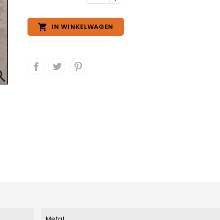

IN WINKELWAGEN

Metal