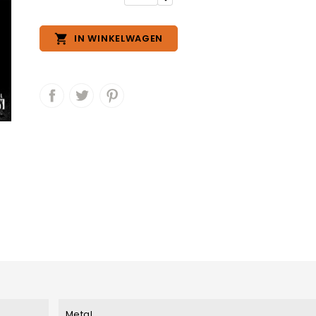

IN WINKELWAGEN

Metal