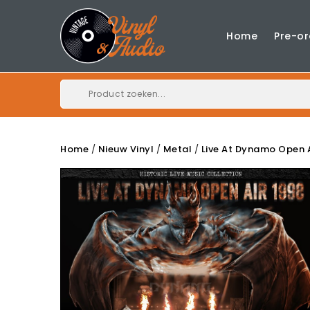
Home
Pre-or
Home
Nieuw Vinyl
Metal
Live At Dynamo Open A