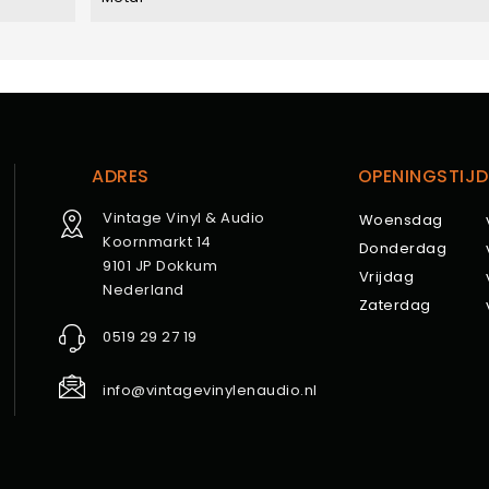
ADRES
OPENINGSTIJD
Vintage Vinyl & Audio
Woensdag
Koornmarkt 14
Donderdag
9101 JP Dokkum
Vrijdag
Nederland
Zaterdag
0519 29 27 19
info@vintagevinylenaudio.nl