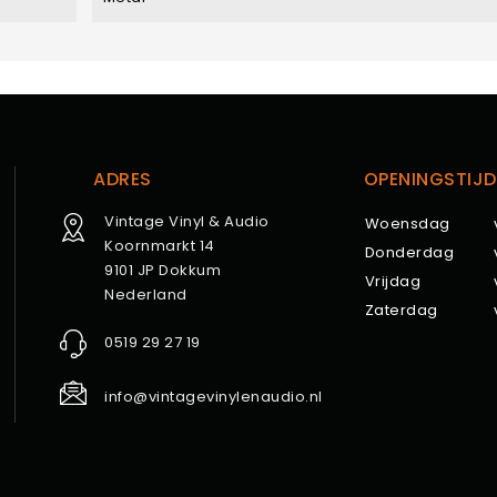
ADRES
OPENINGSTIJD
Vintage Vinyl & Audio
Woensdag
Koornmarkt 14
Donderdag
9101 JP Dokkum
Vrijdag
Nederland
Zaterdag
0519 29 27 19
info@vintagevinylenaudio.nl