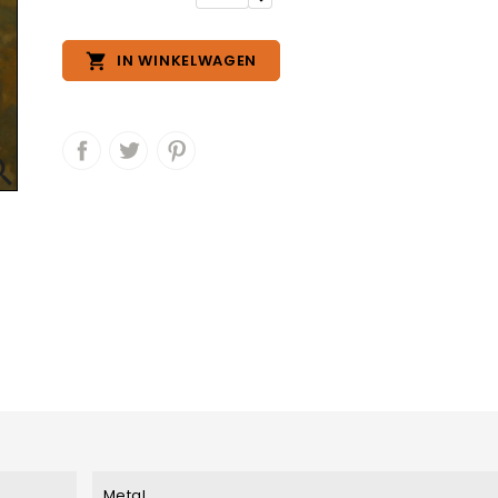

IN WINKELWAGEN

Metal