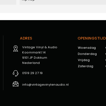
ADRES
OPENINGSTIJD
Vintage Vinyl & Audio
Woensdag
Koornmarkt 14
Donderdag
9101 JP Dokkum
Vrijdag
Nederland
Zaterdag
0519 29 27 19
info@vintagevinylenaudio.nl