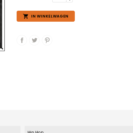

IN WINKELWAGEN

Hip Hop