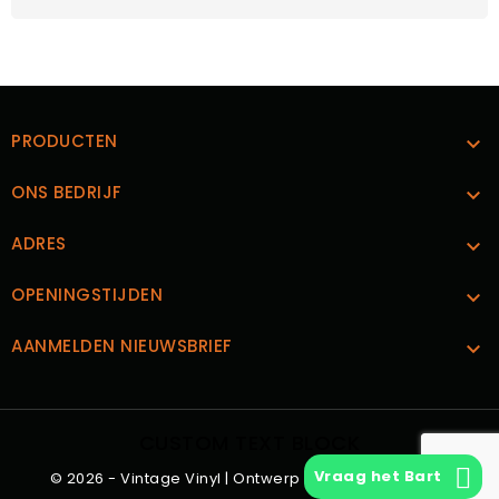
PRODUCTEN

ONS BEDRIJF

ADRES

OPENINGSTIJDEN

AANMELDEN NIEUWSBRIEF

CUSTOM TEXT BLOCK
Vraag het Bart
© 2026 - Vintage Vinyl | Ontwerp en Realisatie
Boks.