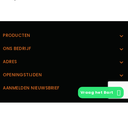
PRODUCTEN

ONS BEDRIJF

ADRES

OPENINGSTIJDEN

AANMELDEN NIEUWSBRIEF

Vraag het Bart
CUSTOM TEXT BLOCK
© 2026 - Vintage Vinyl | Ontwerp en Realisatie
Boks.