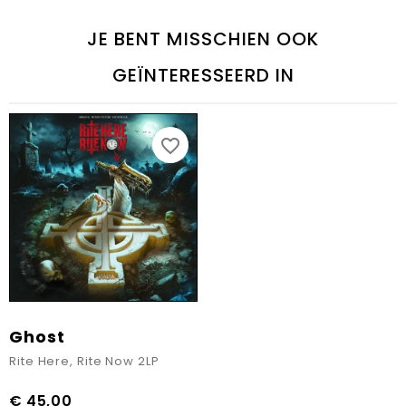
JE BENT MISSCHIEN OOK
GEÏNTERESSEERD IN
favorite_border
Ghost
Rite Here, Rite Now 2LP
€ 45,00
Prijs