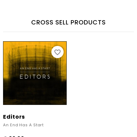
CROSS SELL PRODUCTS
favorite_border
Editors
An End Has A Start