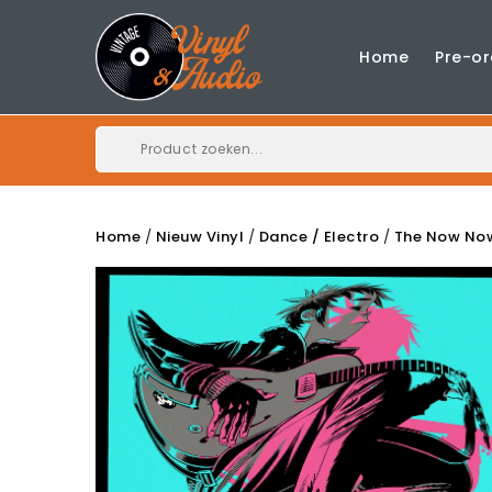
Home
Pre-or
Home
Nieuw Vinyl
Dance / Electro
The Now No