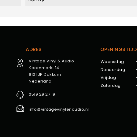
ADRES
OPENINGSTIJD
Vintage Vinyl & Audio
Woensdag
Koornmarkt 14
Donderdag
9101 JP Dokkum
Vrijdag
Nederland
Zaterdag
0519 29 27 19
info@vintagevinylenaudio.nl