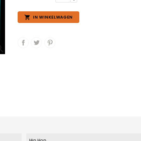

IN WINKELWAGEN

Hip Hop