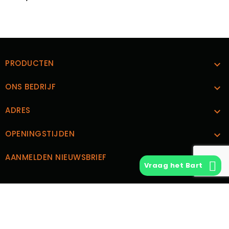
PRODUCTEN

ONS BEDRIJF

ADRES

OPENINGSTIJDEN

AANMELDEN NIEUWSBRIEF

Vraag het Bart
CUSTOM TEXT BLOCK
© 2026 - Vintage Vinyl | Ontwerp en Realisatie
Boks.