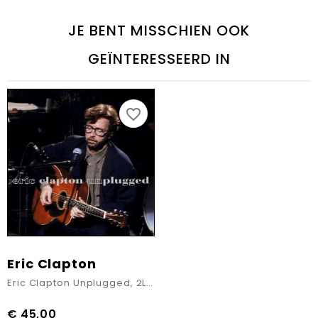
JE BENT MISSCHIEN OOK
GEÏNTERESSEERD IN
favorite_border
Eric Clapton
Eric Clapton Unplugged, 2LP versie
€ 45,00
Prijs