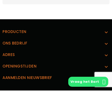
PRODUCTEN

ONS BEDRIJF

ADRES

OPENINGSTIJDEN

AANMELDEN NIEUWSBRIEF

Vraag het Bart
CUSTOM TEXT BLOCK
© 2026 - Vintage Vinyl | Ontwerp en Realisatie
Boks.