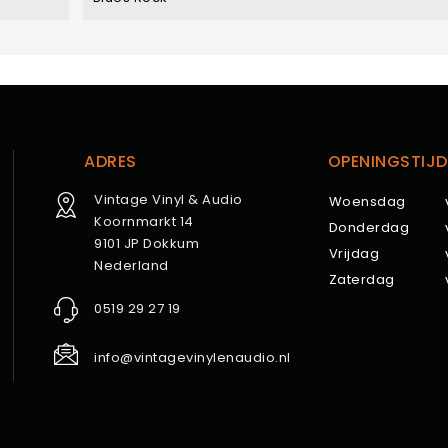
ADRES
OPENINGSTIJD
Vintage Vinyl & Audio
Woensdag
Koornmarkt 14
Donderdag
9101 JP Dokkum
Vrijdag
Nederland
Zaterdag
0519 29 27 19
info@vintagevinylenaudio.nl