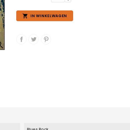

IN WINKELWAGEN

Blues Rock