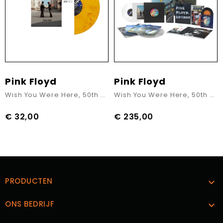
Pink Floyd
Pink Floyd
Wish You Were Here, 50th Anniversary Coloured Vinyl
Wish You Were Here, 50th Anniversary Limited Box Set
€ 32,00
€ 235,00
Prijs
Prijs
PRODUCTEN

ONS BEDRIJF
