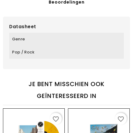
Beoordelingen
Datasheet
Genre
Pop / Rock
JE BENT MISSCHIEN OOK
GEÏNTERESSEERD IN
favorite_border
favorite_border