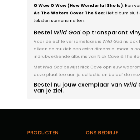
O Wow O Wow (How Wonderful She Is)
: Een ve
As The Waters Cover The Sea
: Het album slui
teksten samensmelten.
Bestel
Wild God
op transparant viny
Voor de echte verzamelaars is
Wild God
nu ook b
alleen de muziek een extra dimensie, maar is o
indrukwekkende albums van Nick Cave & The Bad 
Met
Wild God
bewijst Nick Cave opnieuw waarom h
deze plaat toe aan je collectie en beleef de mu
Bestel nu jouw exemplaar van
Wild
van je ziel.
PRODUCTEN
ONS BEDRIJF