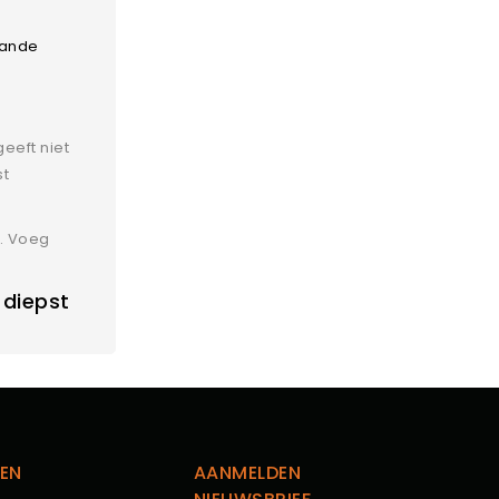
aande
eeft niet
st
s. Voeg
 diepst
EN
AANMELDEN