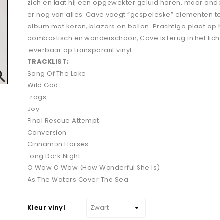
zich en laat hij een opgewekter geluid horen, maar ond
er nog van alles. Cave voegt “gospeleske” elementen t
album met koren, blazers en bellen. Prachtige plaat op h
bombastisch en wonderschoon, Cave is terug in het lich
leverbaar op transparant vinyl
TRACKLIST;

Song Of The Lake
Wild God
Frogs
Joy
Final Rescue Attempt
Conversion
Cinnamon Horses
Long Dark Night
O Wow O Wow (How Wonderful She Is)
As The Waters Cover The Sea
Kleur vinyl