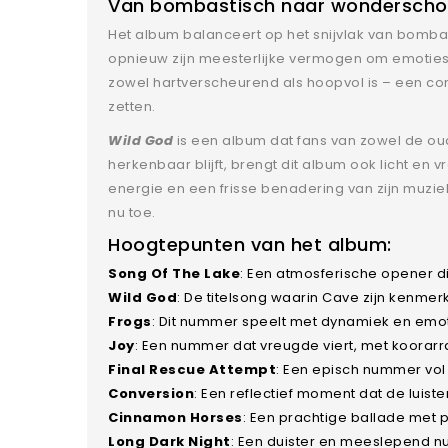
Van bombastisch naar wondersch
Het album balanceert op het snijvlak van bomb
opnieuw zijn meesterlijke vermogen om emoties 
zowel hartverscheurend als hoopvol is – een com
zetten.
Wild God
is een album dat fans van zowel de ou
herkenbaar blijft, brengt dit album ook licht en 
energie en een frisse benadering van zijn muzie
nu toe.
Hoogtepunten van het album:
Song Of The Lake
: Een atmosferische opener d
Wild God
: De titelsong waarin Cave zijn kenm
Frogs
: Dit nummer speelt met dynamiek en emot
Joy
: Een nummer dat vreugde viert, met koora
Final Rescue Attempt
: Een episch nummer vol
Conversion
: Een reflectief moment dat de luiste
Cinnamon Horses
: Een prachtige ballade met 
Long Dark Night
: Een duister en meeslepend n