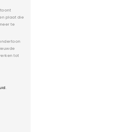
toont
en plaat die
neer te
 ondertoon
rnieuwde
erken tot
id.