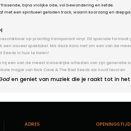
rfrissende, bijna vrolijke ode, vol bewondering en liefde.
t af met een spiritueel geladen track, waarin koorzang en diepg
l
eschikbaar op prachtig transparant vinyl. Dit speciale formaat g
ok een visueel spektakel. Mis deze kans niet om een van de mee
Seeds in huis te halen!
ij een van de meest invloedrijke artiesten van zijn generatie i
zikale magie van Nick Cave & The Bad Seeds als nooit tevoren.
 God
en geniet van muziek die je raakt tot in het
ADRES
OPENINGSTIJD