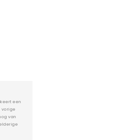
rkeert een
 vorige
 nog van
elderige