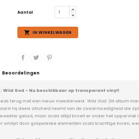
Aantal

IN WINKELWAGEN
Beoordelingen
 Wild God - Nu beschikbaar op transparant vinyl!
 Seeds terug met een nieuw meesterwerk:
Wild God
. Dit album ma
waarin hij deels afscheid neemt van de zwaarmoedigheid die zijn
ekter geluid, maar zoals altijd broeit er onder het oppervlak
er omlijst door gospeleske elementen zoals krachtige koren, we