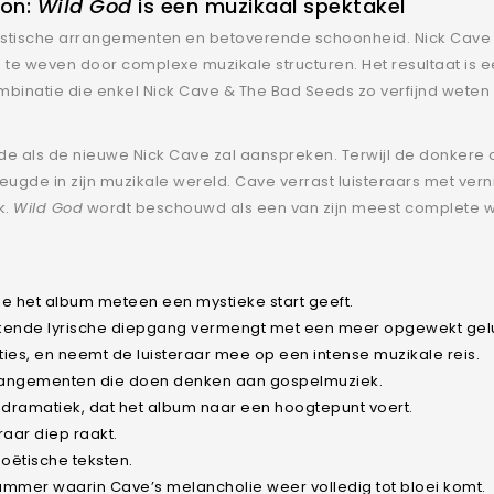
oon:
Wild God
is een muzikaal spektakel
astische arrangementen en betoverende schoonheid. Nick Cave 
te weven door complexe muzikale structuren. Het resultaat is e
binatie die enkel Nick Cave & The Bad Seeds zo verfijnd weten 
de als de nieuwe Nick Cave zal aanspreken. Terwijl de donkere
vreugde in zijn muzikale wereld. Cave verrast luisteraars met ve
k.
Wild God
wordt beschouwd als een van zijn meest complete w
ie het album meteen een mystieke start geeft.
erkende lyrische diepgang vermengt met een meer opgewekt gelu
ies, en neemt de luisteraar mee op een intense muzikale reis.
rrangementen die doen denken aan gospelmuziek.
 dramatiek, dat het album naar een hoogtepunt voert.
raar diep raakt.
poëtische teksten.
ummer waarin Cave’s melancholie weer volledig tot bloei komt.