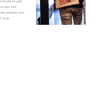
erhuids broeit
oe aan het
et snijvlak van
t! Ook